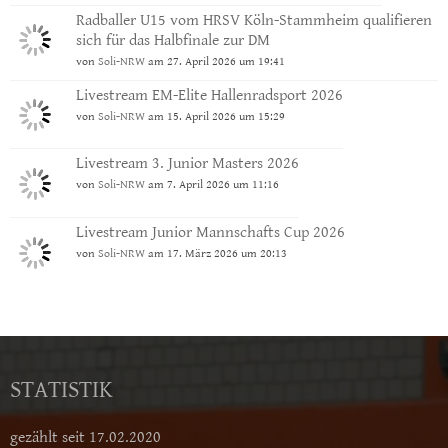
Radballer U15 vom HRSV Köln-Stammheim qualifieren
sich für das Halbfinale zur DM
von
Soli-NRW
am 27. April 2026 um 19:41
Livestream EM-Elite Hallenradsport 2026
von
Soli-NRW
am 15. April 2026 um 15:29
Livestream 3. Junior Masters 2026
von
Soli-NRW
am 7. April 2026 um 11:16
Livestream Junior Mannschafts Cup 2026
von
Soli-NRW
am 17. März 2026 um 20:13
STATISTIK
gezählt seit 17.02.2020