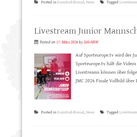
Posted in
Kunstrad-Einrad
,
News
Tagged
Livestream
Livestream Junior Mannsch
Posted on
17. März 2026
by
Soli-NRW
Auf Sporteurope.tv wird der J
Sporteurope.tv hält die Videos
Livestreams können über folg
JMC 2026 Finale Vollbild über
Posted in
Kunstrad-Einrad
,
News
Tagged
Livestream