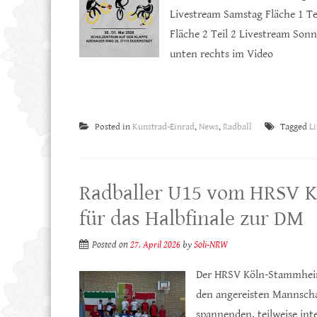
Livestream Samstag Fläche 1 Te
Fläche 2 Teil 2 Livestream Sonn
unten rechts im Video
Posted in
Kunstrad-Einrad
,
News
,
Radball
Tagged
L
Radballer U15 vom HRSV K
für das Halbfinale zur DM
Posted on
27. April 2026
by
Soli-NRW
Der HRSV Köln-Stammheim a
den angereisten Mannscha
spannenden, teilweise inte