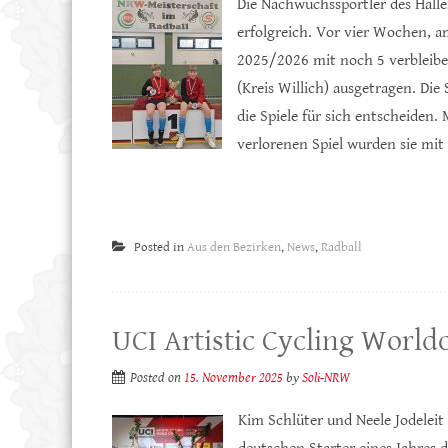
Die Nachwuchssportler des Hall
erfolgreich. Vor vier Wochen, am
2025/2026 mit noch 5 verbleiben
(Kreis Willich) ausgetragen. Die
die Spiele für sich entscheiden
verlorenen Spiel wurden sie mit
Posted in
Aus den Bezirken
,
News
,
Radball
UCI Artistic Cycling World
Posted on
15. November 2025
by
Soli-NRW
Kim Schlüter und Neele Jodeleit 