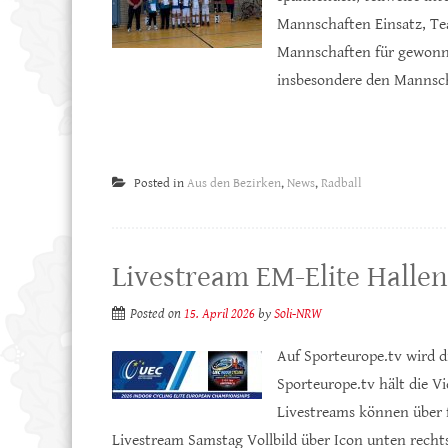
Mannschaften Einsatz, Tea
Mannschaften für gewonne
insbesondere den Mannscha
Posted in
Aus den Bezirken
,
News
,
Radball
Livestream EM-Elite Halle
Posted on
15. April 2026
by
Soli-NRW
Auf Sporteurope.tv wird d
Sporteurope.tv hält die V
Livestreams können über 
Livestream Samstag Vollbild über Icon unten recht