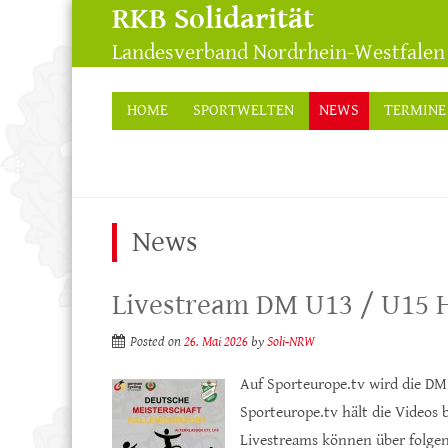
RKB Solidarität
Landesverband Nordrhein-Westfalen 
HOME
SPORTWELTEN
NEWS
TERMINE
News
Livestream DM U13 / U15 H
Posted on
26. Mai 2026
by
Soli-NRW
Auf Sporteurope.tv wird die DM
Sporteurope.tv hält die Videos 
Livestreams können über folgen