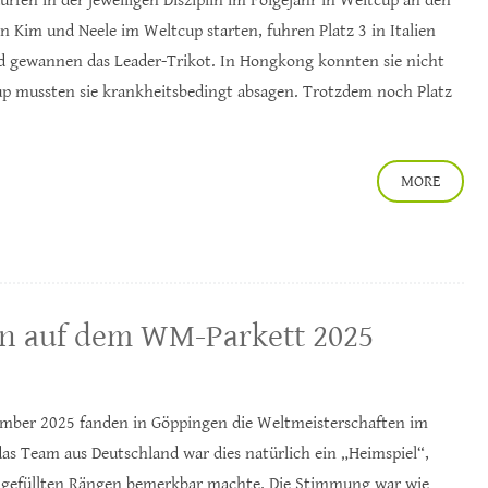
ürfen in der jeweiligen Disziplin im Folgejahr in Weltcup an den
n Kim und Neele im Weltcup starten, fuhren Platz 3 in Italien
und gewannen das Leader-Trikot. In Hongkong konnten sie nicht
up mussten sie krankheitsbedingt absagen. Trotzdem noch Platz
MORE
n auf dem WM-Parkett 2025
mber 2025 fanden in Göppingen die Weltmeisterschaften im
das Team aus Deutschland war dies natürlich ein „Heimspiel“,
n gefüllten Rängen bemerkbar machte. Die Stimmung war wie