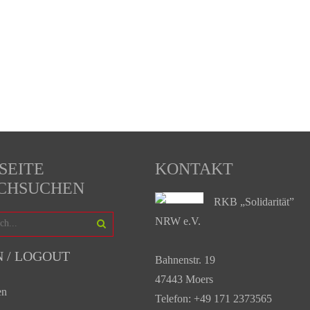
SEITE
KONTAKT
CHSUCHEN
RKB „Solidarität”
NRW e.V.
N / LOGOUT
Bahnenstr. 19
47443 Moers
en
Telefon: +49 171 2373565