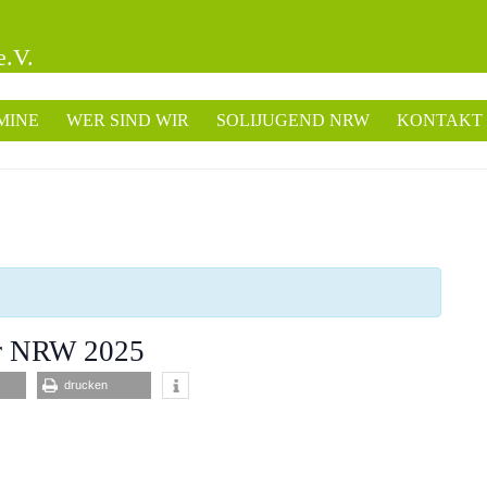
e.V.
MINE
WER SIND WIR
SOLIJUGEND NRW
KONTAKT
er NRW 2025
drucken