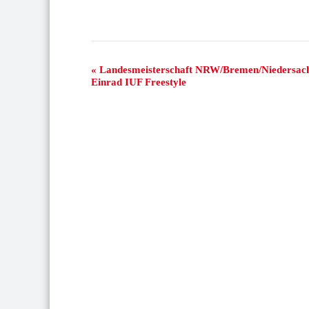
Veranstaltung-
«
Landesmeisterschaft NRW/Bremen/Niedersac
Einrad IUF Freestyle
Navigation