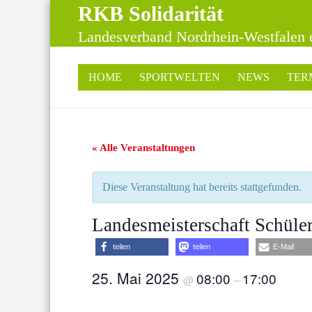
RKB Solidarität
Landesverband Nordrhein-Westfalen 
HOME
SPORTWELTEN
NEWS
TER
« Alle Veranstaltungen
Diese Veranstaltung hat bereits stattgefunden.
Landesmeisterschaft Schül
teilen
teilen
E-Mail
25. Mai 2025
08:00
17:00
@
–