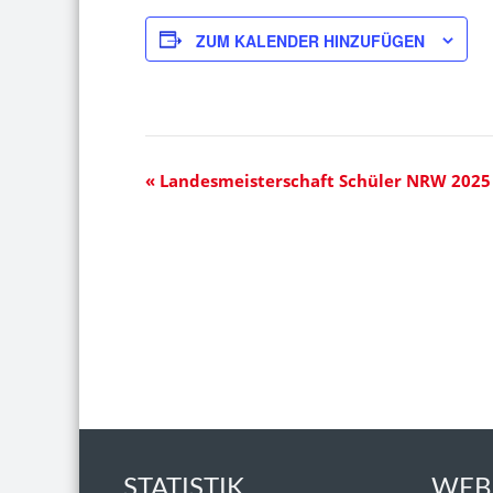
ZUM KALENDER HINZUFÜGEN
«
Landesmeisterschaft Schüler NRW 2025
Veranstaltung-
Navigation
STATISTIK
WEB