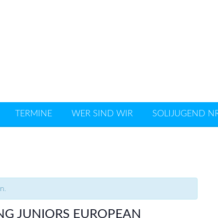
n e.V.
TERMINE
WER SIND WIR
SOLIJUGEND N
n.
ING JUNIORS EUROPEAN