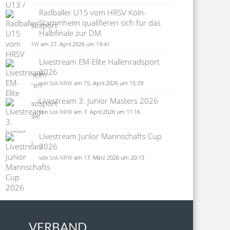
Radballer U15 vom HRSV Köln-
Stammheim qualifieren sich für das
Halbfinale zur DM
von
Soli-NRW
am 27. April 2026 um 19:41
Livestream EM-Elite Hallenradsport
2026
von
Soli-NRW
am 15. April 2026 um 15:29
Livestream 3. Junior Masters 2026
von
Soli-NRW
am 7. April 2026 um 11:16
Livestream Junior Mannschafts Cup
2026
von
Soli-NRW
am 17. März 2026 um 20:13
VERBAND