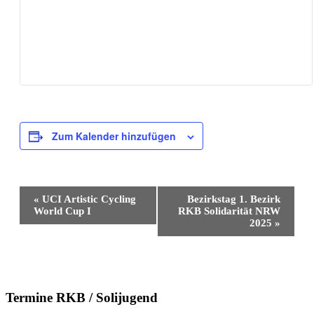
Zum Kalender hinzufügen
Veranstaltung-
«
UCI Artistic Cycling
Bezirkstag 1. Bezirk
Navigation
World Cup I
RKB Solidarität NRW
2025
»
Termine RKB / Solijugend